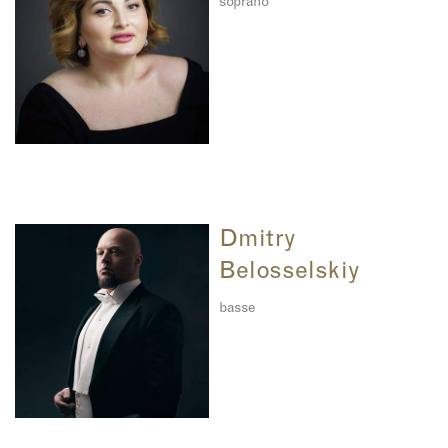
soprano
Dmitry
Belosselskiy
basse