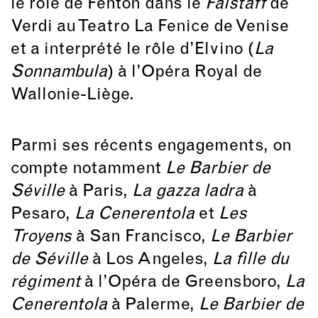
le rôle de Fenton dans le
Falstaff
de
Verdi au Teatro La Fenice de Venise
et a interprété le rôle d’Elvino (
La
Sonnambula
) à l’Opéra Royal de
Wallonie-Liège.
Parmi ses récents engagements, on
compte notamment
Le Barbier de
Séville
à Paris,
La gazza ladra
à
Pesaro,
La Cenerentola
et
Les
Troyens
à San Francisco,
Le Barbier
de Séville
à Los Angeles,
La fille du
régiment
à l’Opéra de Greensboro,
La
Cenerentola
à Palerme,
Le Barbier de