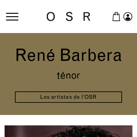
Skip to main content
René Barbera
ténor
Les artistes de l’OSR