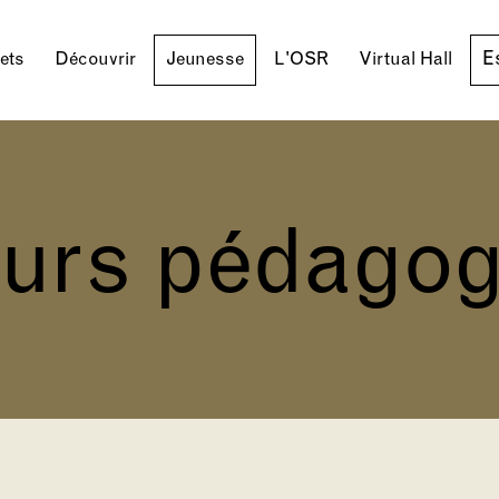
E
lets
Découvrir
Jeunesse
L'OSR
Virtual Hall
ours pédagog
toutes les ac
concerts s
parcours p
tournée ro