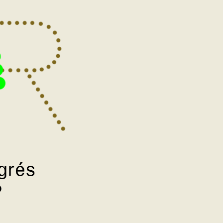
grés
P