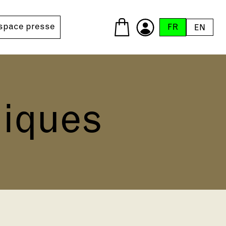
space presse
FR
EN
iques
tivités scolaires 2026-27
colaires
édagogiques
mandie