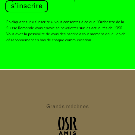
s'inscrire
En cliquant sur « s'inscrire », vous consentez à ce que l'Orchestre de la
Suisse Romande vous envoie sa newsletter sur les actualités de l'OSR.
Vous avez la possibilité de vous désinscrire à tout moment via le lien de
désabonnement en bas de chaque communication.
Grands
mécènes