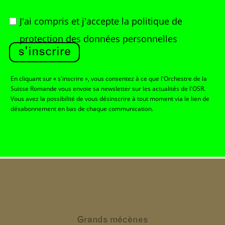
J'ai compris et j'accepte
la politique de
protection des données personnelles
s'inscrire
En cliquant sur « s'inscrire », vous consentez à ce que l'Orchestre de la
Suisse Romande vous envoie sa newsletter sur les actualités de l'OSR.
Vous avez la possibilité de vous désinscrire à tout moment via le lien de
désabonnement en bas de chaque communication.
Grands
mécènes