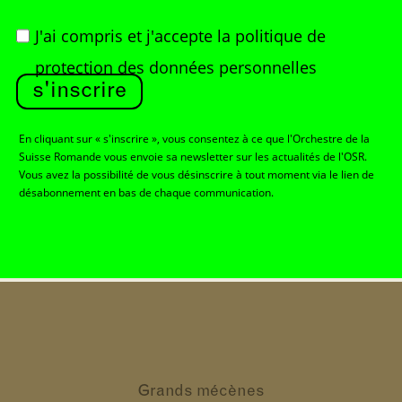
J'ai compris et j'accepte
la politique de
protection des données personnelles
s'inscrire
En cliquant sur « s'inscrire », vous consentez à ce que l'Orchestre de la
Suisse Romande vous envoie sa newsletter sur les actualités de l'OSR.
Vous avez la possibilité de vous désinscrire à tout moment via le lien de
désabonnement en bas de chaque communication.
Grands
mécènes