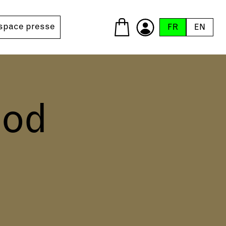
space presse
FR
EN
eod