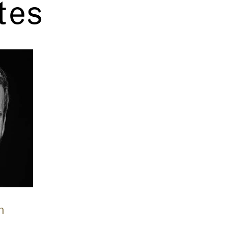
stes
n