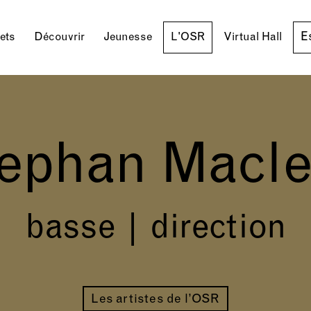
E
lets
Découvrir
Jeunesse
L'OSR
Virtual Hall
ephan Macl
basse | direction
Les artistes de l’OSR