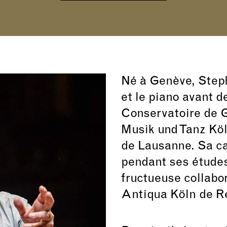
Né à Genève, Steph
et le piano avant d
Conservatoire de G
Musik und Tanz Köl
de Lausanne. Sa c
pendant ses étude
fructueuse collabo
Antiqua Köln de R