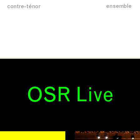
ensemble
contre-ténor
OSR Live