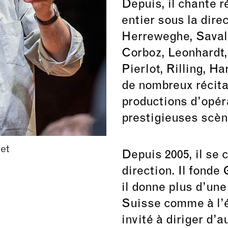
Depuis, il chante 
entier sous la dire
Herreweghe, Savall
Corboz, Leonhardt,
Pierlot, Rilling, H
de nombreux récita
productions d’opér
prestigieuses scè
et
Depuis 2005, il se
direction. Il fonde
il donne plus d’une
Suisse comme à l’é
invité à diriger d’