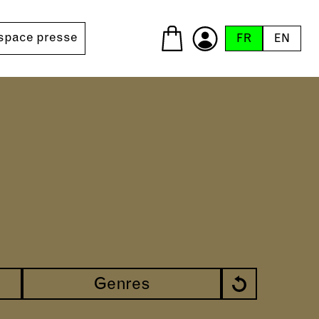
space presse
FR
EN
Genres