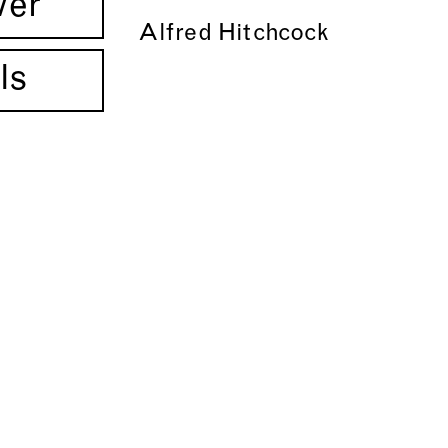
ver
Alfred Hitchcock
ls