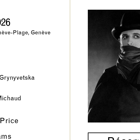
026
nève-Plage, Genève
Grynyvetska
Michaud
 Price
ams