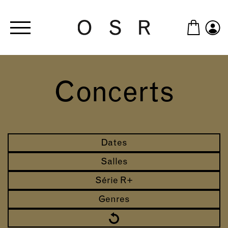
Skip to main content
Concerts
Dates
Salles
Série R+
Genres