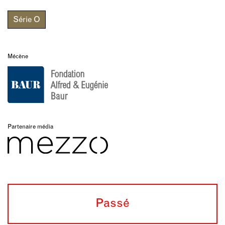
Série O
Mécène
Partenaire média
Passé