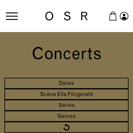
Skip to main content
Concerts
Dates
Scène Ella Fitzgerald
Séries
Genres