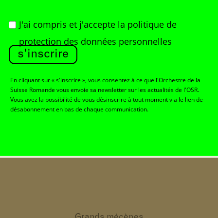
J'ai compris et j'accepte
la politique de
protection des données personnelles
s'inscrire
En cliquant sur « s'inscrire », vous consentez à ce que l'Orchestre de la
Suisse Romande vous envoie sa newsletter sur les actualités de l'OSR.
Vous avez la possibilité de vous désinscrire à tout moment via le lien de
désabonnement en bas de chaque communication.
Grands
mécènes