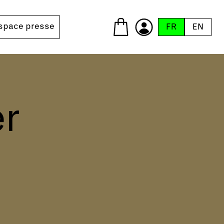
space presse
FR
EN
er