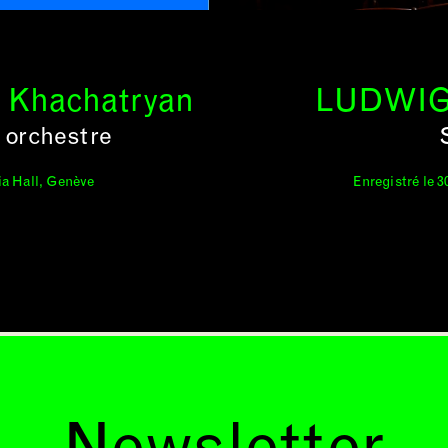
y Khachatryan
LUDWIG
 orchestre
ria Hall, Genève
Enregistré le 3