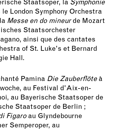
rische Staatsoper, la
Symphonie
 le London Symphony Orchestra
 la
Messe en do mineur
de Mozart
nisches Staatsorchester
agano, ainsi que des cantates
hestra of St. Luke's et Bernard
ie Hall.
 chanté Pamina
Die Zauberflöte
à
woche, au Festival d'Aix-en-
oi, au Bayerische Staatsoper de
che Staatsoper de Berlin ;
di Figaro
au Glyndebourne
ner Semperoper, au