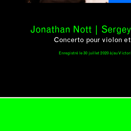
Jonathan Nott | Serge
Concerto pour violon et
Enregistré le 30 juillet 2020 à/au Victo