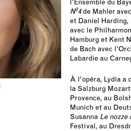
l'Ensemble du Baye
0
N
4
de Mahler avec
et Daniel Harding,
avec le Philharmo
Hamburg et Kent N
de Bach avec l'Orc
Labardie au Carneg
À l'opéra, Lydia a
z
la Salzburg Mozart
Provence, au Bolsh
Munich et au Deuts
Susanna
Le nozze 
Festival, au Dresd