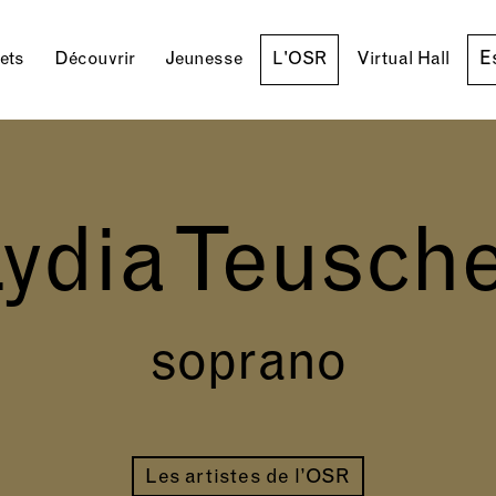
E
lets
Découvrir
Jeunesse
L'OSR
Virtual Hall
ydia Teusch
soprano
Les artistes de l’OSR