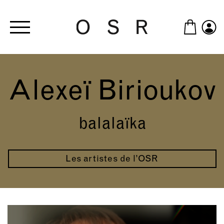
Skip to main content
Alexeï Birioukov
balalaïka
Les artistes de l’OSR