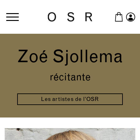
Skip to main content
Zoé Sjollema
récitante
Les artistes de l’OSR