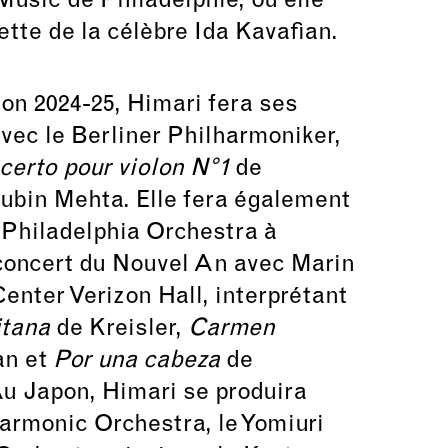
 Music de Philadelphie, où elle
ette de la célèbre Ida Kavafian.
son 2024-25, Himari fera ses
vec le Berliner Philharmoniker,
certo pour violon N°1
de
ubin Mehta. Elle fera également
 Philadelphia Orchestra à
 concert du Nouvel An avec Marin
nter Verizon Hall, interprétant
itana
de Kreisler,
Carmen
n et
Por una cabeza
de
u Japon, Himari se produira
harmonic Orchestra, le Yomiuri