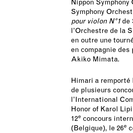
Nippon Symphony O
Symphony Orchestra
pour violon N°1
de 
l’Orchestre de la 
en outre une tourné
en compagnie des p
Akiko Mimata.
Himari a remporté l
de plusieurs conco
l’International Com
Honor of Karol Lip
e
12
concours inter
e
(Belgique), le 26
c