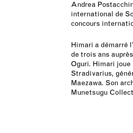
Andrea Postacchini 
international de Sc
concours internati
Himari a démarré l
de trois ans auprè
Oguri. Himari joue
Stradivarius, géné
Maezawa. Son arche
Munetsugu Collect