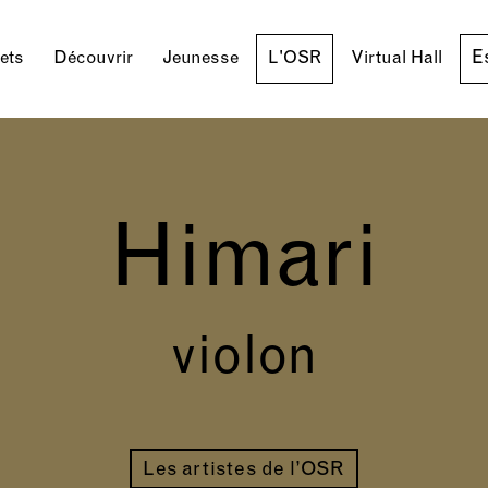
E
lets
Découvrir
Jeunesse
L'OSR
Virtual Hall
Himari
violon
Les artistes de l’OSR