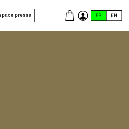
space presse
FR
EN