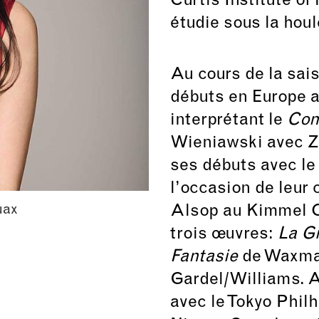
Curtis Institute of
étudie sous la houl
Au cours de la sai
débuts en Europe a
interprétant le
Con
Wieniawski avec Z
ses débuts avec le
l’occasion de leur
uax
Alsop au Kimmel Ce
trois œuvres:
La G
Fantasie
de Waxma
Gardel/Williams. A
avec le Tokyo Phil