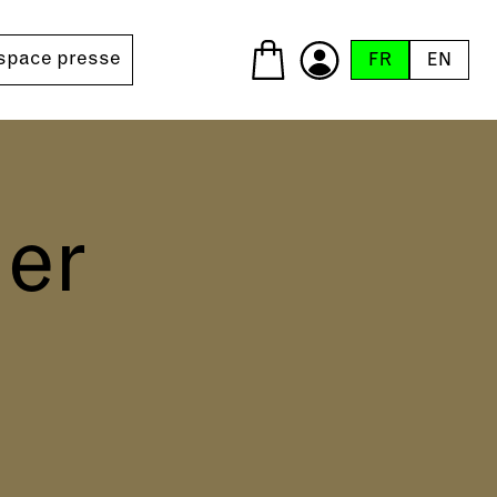
space presse
FR
EN
er