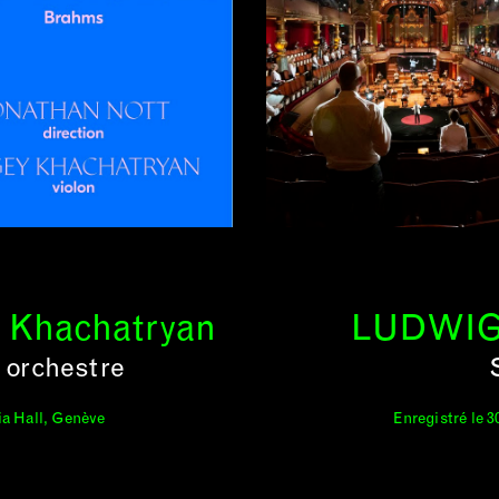
y Khachatryan
LUDWIG
 orchestre
ria Hall, Genève
Enregistré le 3