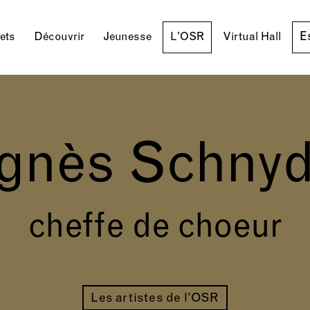
E
lets
Découvrir
Jeunesse
L'OSR
Virtual Hall
gnès Schnyd
cheffe de choeur
Les artistes de l’OSR