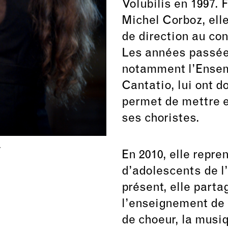
Volubilis en 1997. 
Michel Corboz, ell
de direction au co
Les années passée
notamment l’Ensem
Cantatio, lui ont d
permet de mettre e
ses choristes.
r
En 2010, elle repre
d’adolescents de l
présent, elle part
l’enseignement de l
de choeur, la musi