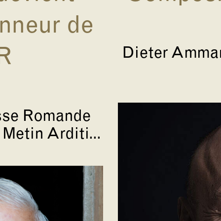
onneur de
Dieter Amman
R
isse Romande
etin Arditi...