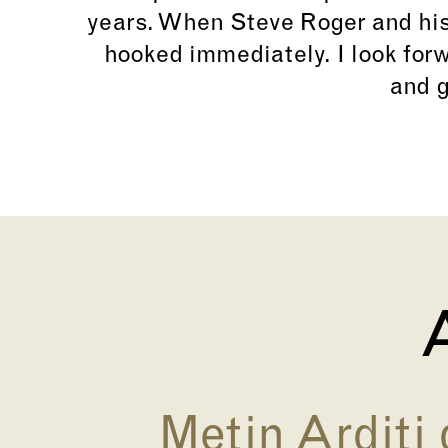
years. When Steve Roger and his
hooked immediately. I look forw
and g
A
Metin Arditi 