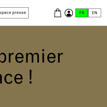
space presse
FR
EN
premier
ce !