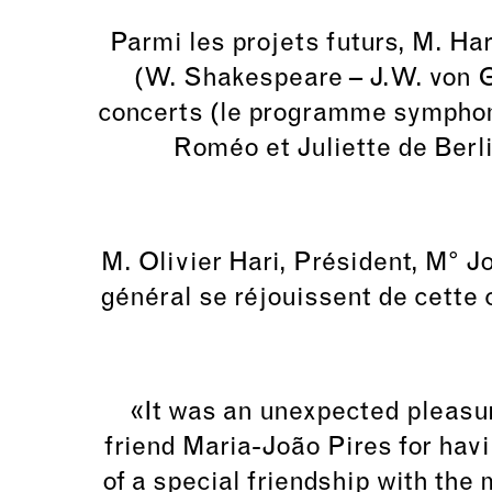
Parmi les projets futurs, M. H
(W. Shakespeare – J.W. von Go
concerts (le programme symphon
Roméo et Juliette de Berl
M. Olivier Hari, Président, M° J
général se réjouissent de cette
«It was an unexpected pleasur
friend Maria-João Pires for hav
of a special friendship with the