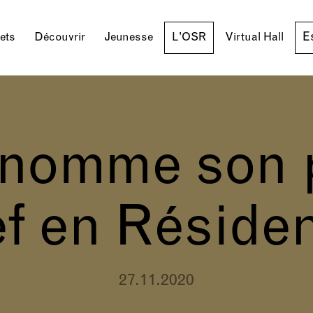
E
lets
Découvrir
Jeunesse
L'OSR
Virtual Hall
nomme son 
f en Résiden
27.11.2020