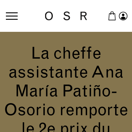
Skip to main content
La cheffe
assistante Ana
María Patiño-
Osorio remporte
le 2e prix du