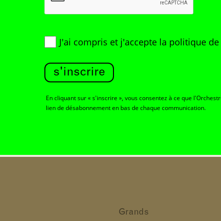
J'ai compris et j'accepte
la politique d
s'inscrire
En cliquant sur « s'inscrire », vous consentez à ce que l'Orchest
lien de désabonnement en bas de chaque communication.
Grands