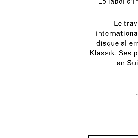
Le label s’i
Le tra
internationa
disque alle
Klassik. Ses p
en Sui