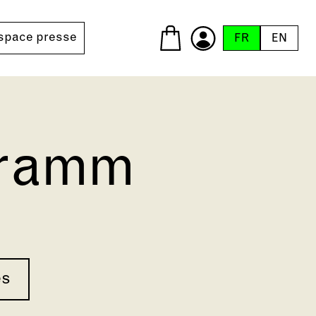
space presse
FR
EN
gramm
es