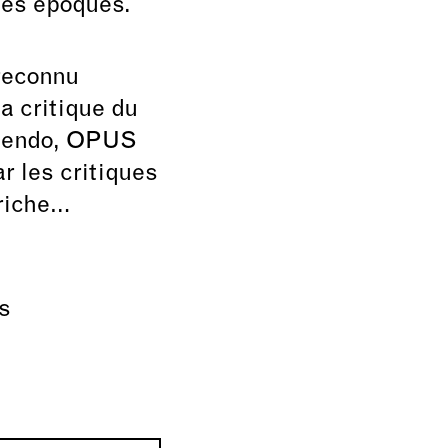
 les époques.
reconnu
a critique du
scendo, OPUS
r les critiques
triche…
s