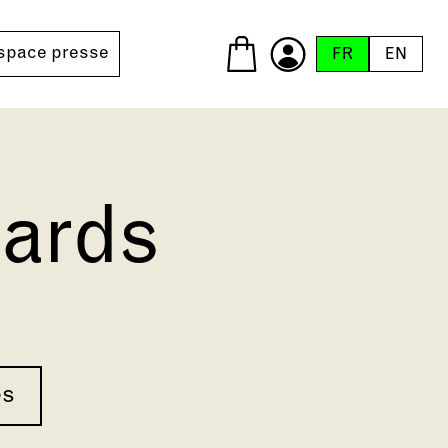
space presse
FR
EN
ards
es