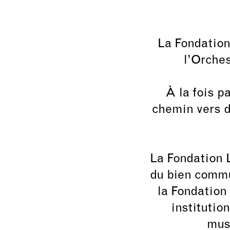
La Fondation
l’Orches
À la fois p
chemin vers di
La Fondation 
du bien commu
la Fondation
institutio
musi