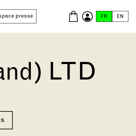
space presse
FR
EN
and) LTD
es