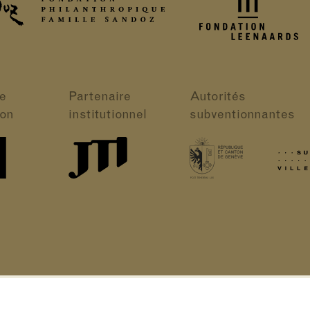
e
Partenaire
Autorités
ion
institutionnel
subventionnantes