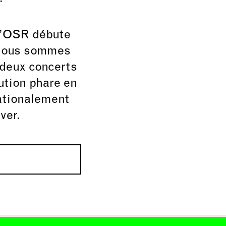
l’OSR débute
 Nous sommes
 deux concerts
ution phare en
nationalement
ver.