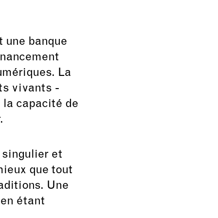
t une banque
 financement
umériques. La
s vivants -
 la capacité de
.
singulier et
mieux que tout
aditions. Une
 en étant
.