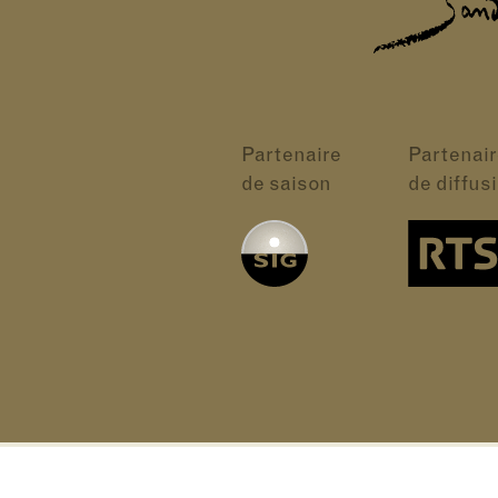
Partenaire
Partenair
de saison
de diffus