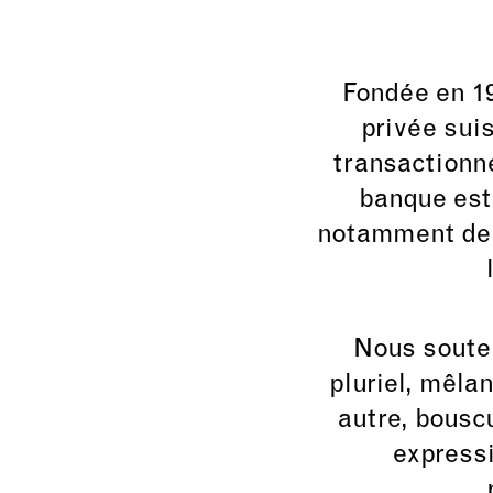
Fondée en 1
privée suis
transactionn
banque est
notamment de l
Nous souten
pluriel, mêla
autre, bousc
expressi