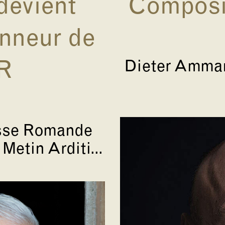
devient
Composit
onneur de
Dieter Amman
R
isse Romande
etin Arditi...