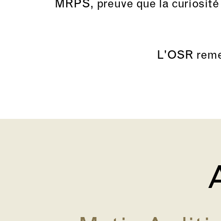
MRPS
, preuve que la curiosité
L'OSR remer
A