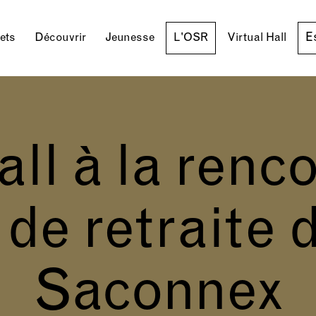
E
lets
Découvrir
Jeunesse
L'OSR
Virtual Hall
all à la renco
de retraite d
Saconnex