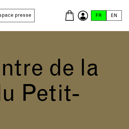
space presse
FR
EN
ntre de la
u Petit-