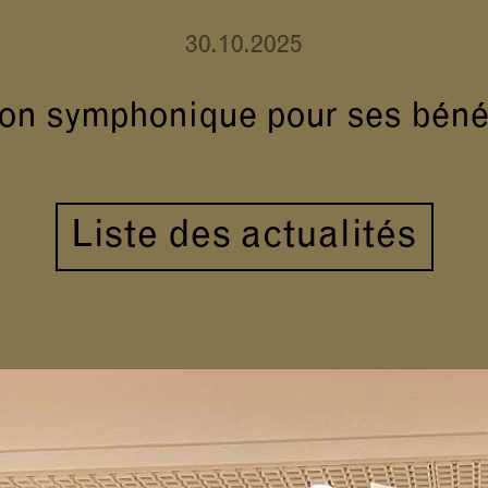
30.10.2025
on symphonique pour ses bénéf
Liste des actualités