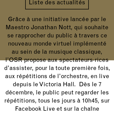
Liste des actualités
Grâce à une initiative lancée par le
Maestro Jonathan Nott, qui souhaite
se rapprocher du public à travers ce
nouveau monde virtuel implémenté
au sein de la musique classique,
l’OSR propose aux spectateurs·rices
d’assister, pour la toute première fois,
aux répétitions de l’orchestre, en live
depuis le Victoria Hall. Dès le 7
décembre, le public peut regarder les
répétitions, tous les jours à 10h45, sur
Facebook Live et sur la chaîne