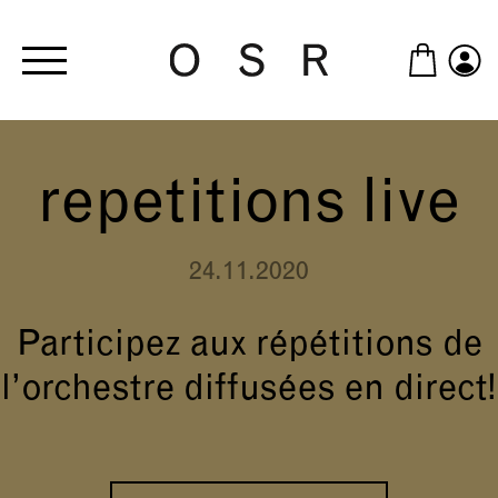
Skip to main content
repetitions live
24.11.2020
Participez aux répétitions de
l’orchestre diffusées en direct!