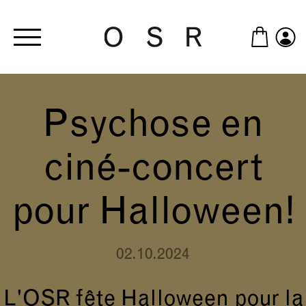
Skip to main content
Psychose en
ciné-concert
pour Halloween!
02.10.2024
L'OSR fête Halloween pour la