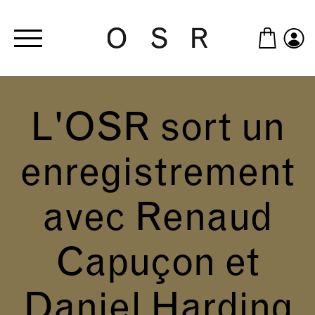
Skip to main content
L'OSR sort un
enregistrement
avec Renaud
Capuçon et
Daniel Harding