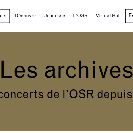
E
lets
Découvrir
Jeunesse
L'OSR
Virtual Hall
Les archive
concerts de l’OSR depuis