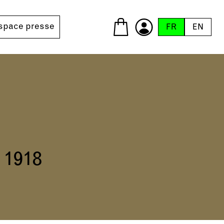
space presse
FR
EN
s
 1918