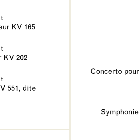
t
jeur KV 165
t
r KV 202
Concerto pour 
t
V 551, dite
Symphonie N