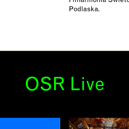
Filharmonia Swieto
Podlaska.
OSR Live