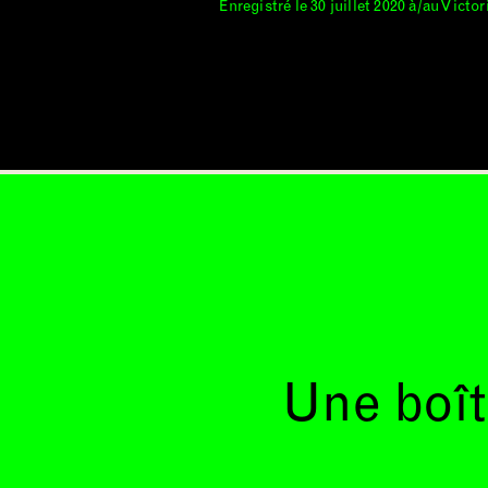
Enregistré le 30 juillet 2020 à/au Victo
Une boît