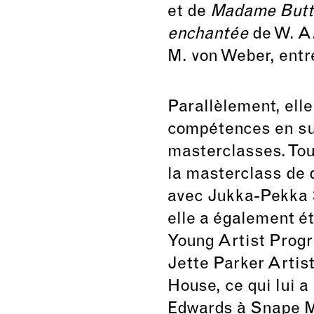
et de
Madame Butte
enchantée
de W. A
M. von Weber, entr
Parallèlement, elle
compétences en su
masterclasses. Tou
la masterclass de 
avec Jukka-Pekka S
elle a également é
Young Artist Progr
Jette Parker Arti
House, ce qui lui a
Edwards à Snape M