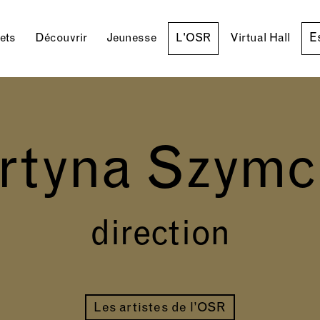
E
lets
Découvrir
Jeunesse
L'OSR
Virtual Hall
rtyna Szymc
direction
Les artistes de l’OSR