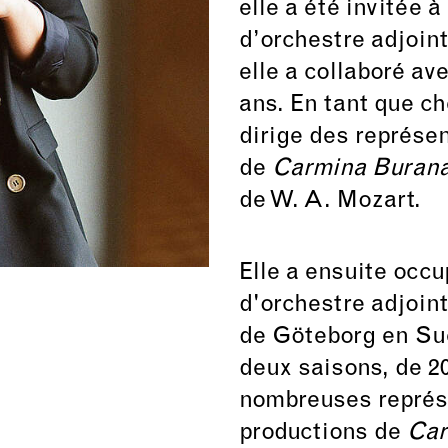
elle a été invitée 
d’orchestre adjoint
elle a collaboré a
ans. En tant que ch
dirige des représe
de
Carmina Buran
de W. A. Mozart.
Elle a ensuite occu
d'orchestre adjoin
de Göteborg en Suè
deux saisons, de 20
nombreuses représ
productions de
Ca