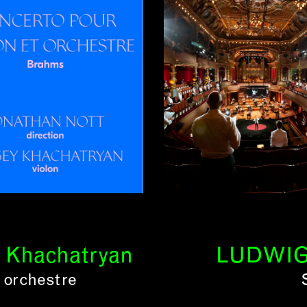
y Khachatryan
LUDWIG
 orchestre