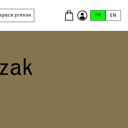
space presse
FR
EN
zak