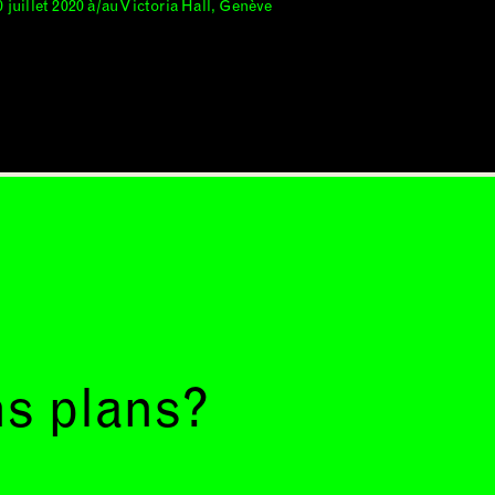
0 juillet 2020 à/au Victoria Hall, Genève
ns plans?