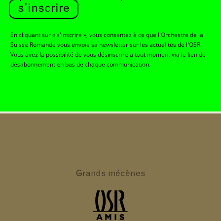
s'inscrire
En cliquant sur « s'inscrire », vous consentez à ce que l'Orchestre de la
Suisse Romande vous envoie sa newsletter sur les actualités de l'OSR.
Vous avez la possibilité de vous désinscrire à tout moment via le lien de
désabonnement en bas de chaque communication.
Grands
mécènes